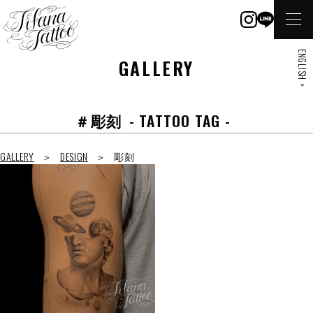
ENGLISH >
GALLERY
＃彫刻
- TATTOO TAG -
GALLERY
DESIGN
彫刻