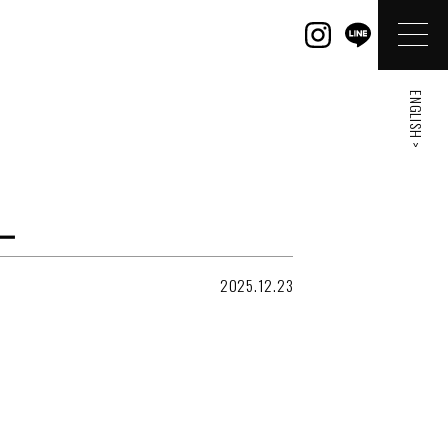
ENGLISH >
ー
2025.12.23