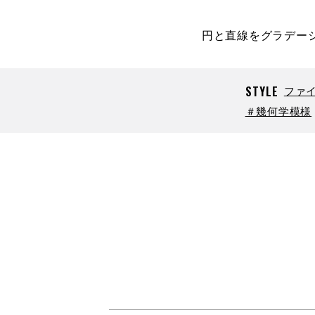
円と直線をグラデー
STYLE
ファ
＃幾何学模様