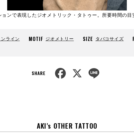
ションで表現したジオメトリック・タトゥー。所要時間の目
インライン
MOTIF
ジオメトリー
SIZE
タバコサイズ
F
X
L
SHARE
a
i
c
n
e
e
b
o
o
k
AKI's OTHER TATTOO