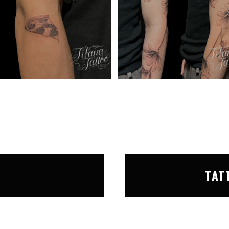
T
TAT