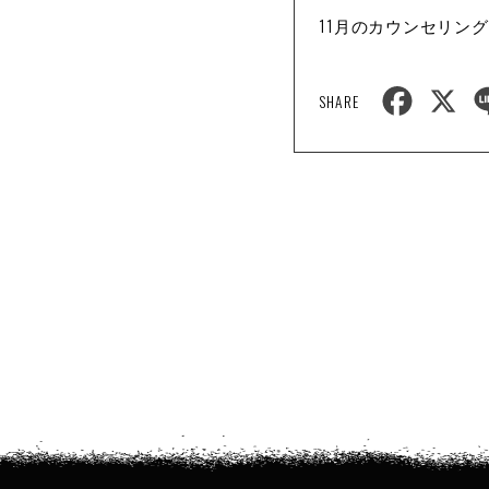
11月のカウンセリン
F
X
SHARE
a
c
e
b
o
o
k