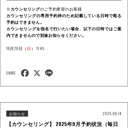
※
カウンセリング
のご予約希望のお客様
カウンセリングの専用予約枠のため記載している日時で彫る
予約はできません。
カウンセリングを指名で行いたい場合、以下の日時ではご案
内できませんので別途お知らせください。
10月26日（
日
） 11:45
F
X
L
SHARE
a
i
c
n
e
e
b
o
o
k
お知らせ
2025.08.14
【カウンセリング】 2025年9月予約状況（毎日