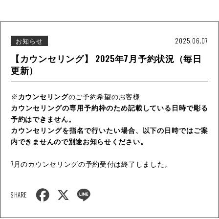
o
k
お知らせ
2025.06.07
【カウンセリング】 2025年7月予約状況（毎日
更新）
※
カウンセリング
のご予約希望のお客様
カウンセリングの専用予約枠のため記載している日時で彫る
予約はできません。
カウンセリングを指名で行いたい場合、以下の日時ではご案
内できませんので別途お知らせください。
7月のカウンセリングの予約受付は終了しました。
F
X
L
SHARE
a
i
c
n
e
e
b
o