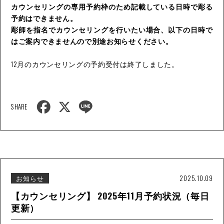
カウンセリングの専用予約枠のため記載している日時で彫る
予約はできません。
彫師を指名でカウンセリングを行いたい場合、以下の日時で
はご案内できませんので別途お知らせください。
12月のカウンセリングの予約受付は終了しました。
F
X
L
SHARE
a
i
c
n
e
e
b
o
o
k
お知らせ
2025.10.09
【カウンセリング】 2025年11月予約状況（毎日
更新）