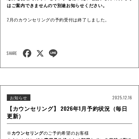
はご案内できませんので別途お知らせください。
2月のカウンセリングの予約受付は終了しました。
F
X
L
SHARE
a
i
c
n
e
e
b
o
o
k
お知らせ
2025.12.16
【カウンセリング】 2026年1月予約状況（毎日
更新）
※
カウンセリング
のご予約希望のお客様