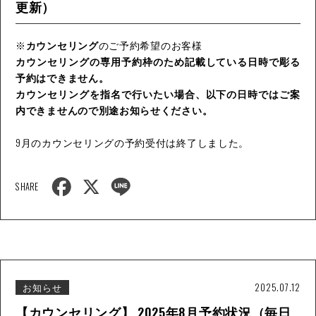
更新）
※
カウンセリング
のご予約希望のお客様
カウンセリングの専用予約枠のため記載している日時で彫る
予約はできません。
カウンセリングを指名で行いたい場合、以下の日時ではご案
内できませんので別途お知らせください。
9月のカウンセリングの予約受付は終了しました。
F
X
L
SHARE
a
i
c
n
e
e
b
o
o
k
お知らせ
2025.07.12
【カウンセリング】 2025年8月予約状況（毎日