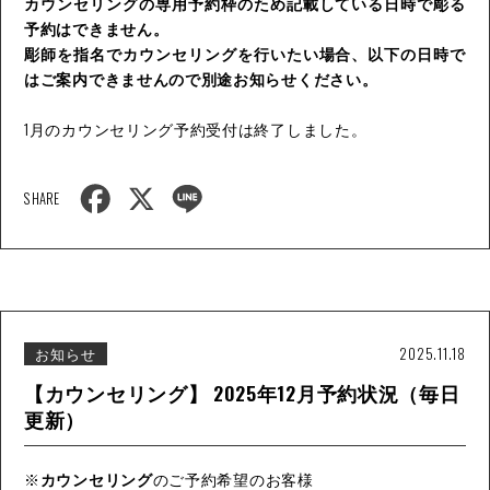
カウンセリングの専用予約枠のため記載している日時で彫る
予約はできません。
彫師を指名でカウンセリングを行いたい場合、以下の日時で
はご案内できませんので別途お知らせください。
1月のカウンセリング予約受付は終了しました。
F
X
L
SHARE
a
i
c
n
e
e
b
o
o
k
お知らせ
2025.11.18
【カウンセリング】 2025年12月予約状況（毎日
更新）
※
カウンセリング
のご予約希望のお客様