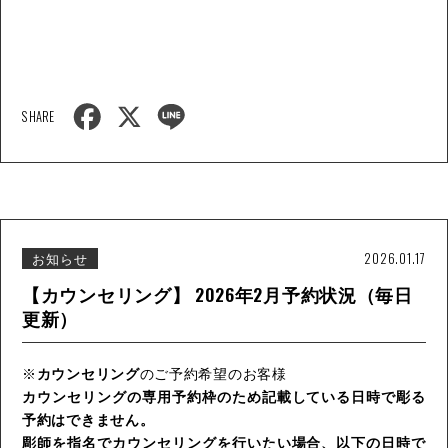
F
X
L
SHARE
a
i
c
n
e
e
b
o
o
k
お知らせ
2026.01.17
【カウンセリング】 2026年2月予約状況（毎日
更新）
※
カウンセリング
のご予約希望のお客様
カウンセリングの専用予約枠のため記載している日時で彫る
予約はできません。
彫師を指名でカウンセリングを行いたい場合、以下の日時で