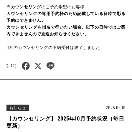
※
カウンセリング
のご予約希望のお客様
カウンセリングの専用予約枠のため記載している日時で彫る
予約はできません。
カウンセリングを指名で行いたい場合、以下の日時ではご案
内できませんので別途お知らせください。
11月のカウンセリングの予約受付は終了しました。
F
X
L
SHARE
a
i
c
n
e
e
b
o
o
k
お知らせ
2025.09.19
【カウンセリング】 2025年10月予約状況（毎日
更新）