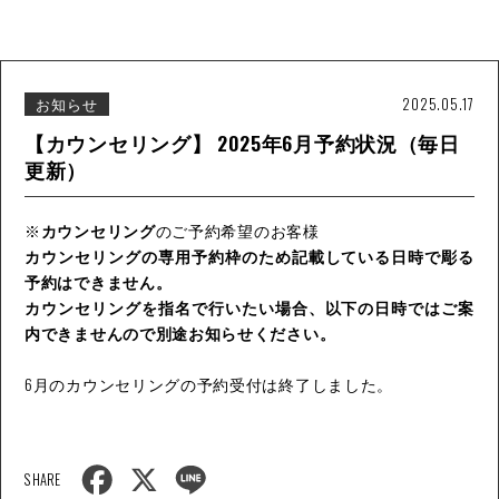
o
k
お知らせ
2025.05.17
【カウンセリング】 2025年6月予約状況（毎日
更新）
※
カウンセリング
のご予約希望のお客様
カウンセリングの専用予約枠のため記載している日時で彫る
予約はできません。
カウンセリングを指名で行いたい場合、以下の日時ではご案
内できませんので別途お知らせください。
6月のカウンセリングの予約受付は終了しました。
F
X
L
SHARE
a
i
c
n