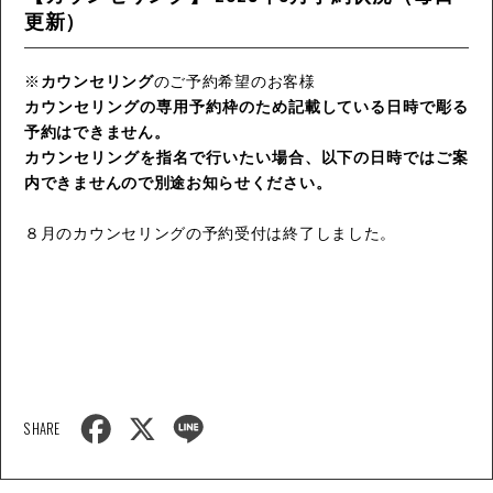
更新）
※
カウンセリング
のご予約希望のお客様
カウンセリングの専用予約枠のため記載している日時で彫る
予約はできません。
カウンセリングを指名で行いたい場合、以下の日時ではご案
内できませんので別途お知らせください。
８月のカウンセリングの予約受付は終了しました。
F
X
L
SHARE
a
i
c
n
e
e
b
o