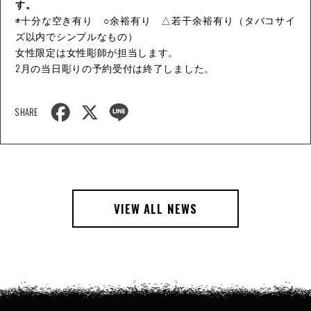
す。
◉十分な空き有り ○余裕有り △若干余裕有り（タバコサイ
ズ以内でシンプルなもの）
女性限定は女性彫師が担当します。
2月の当日彫りの予約受付は終了しました。
F
X
L
SHARE
a
i
c
n
e
e
b
o
o
k
VIEW ALL NEWS