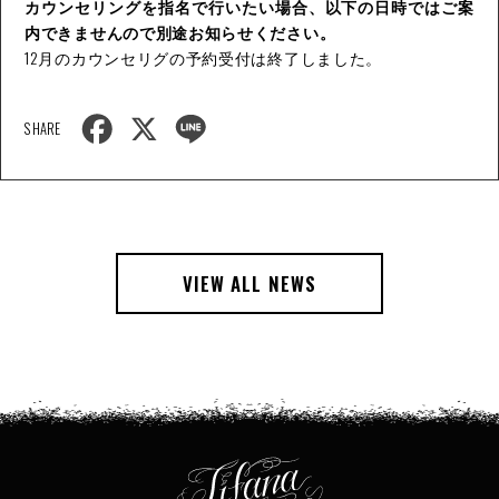
カウンセリングを指名で行いたい場合、以下の日時ではご案
内できませんので別途お知らせください。
12月のカウンセリグの予約受付は終了しました。
F
X
L
SHARE
a
i
c
n
e
e
b
o
o
k
VIEW ALL NEWS