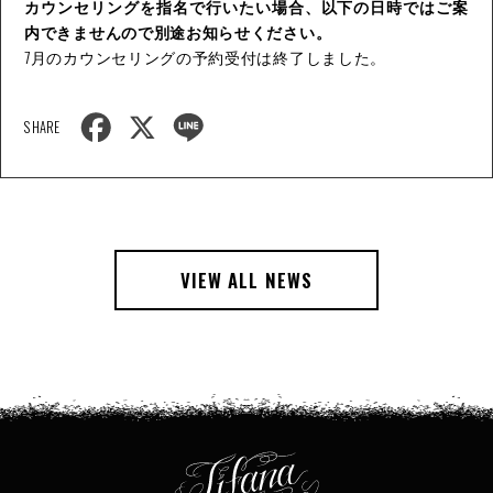
カウンセリングを指名で行いたい場合、以下の日時ではご案
内できませんので別途お知らせください。
7月のカウンセリングの予約受付は終了しました。
F
X
L
SHARE
a
i
c
n
e
e
b
o
o
k
VIEW ALL NEWS