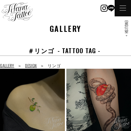
ENGLISH >
GALLERY
＃リンゴ
- TATTOO TAG -
GALLERY
DESIGN
リンゴ