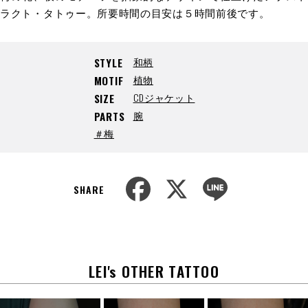
ラクト・タトゥー。所要時間の目安は５時間前後です。
和柄
STYLE
植物
MOTIF
CDジャケット
SIZE
腕
PARTS
＃梅
F
X
L
a
i
SHARE
c
n
e
e
b
o
o
k
LEI's OTHER TATTOO