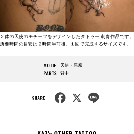
２体の天使のモチーフをデザインしたタトゥー|刺青作品です。
所要時間の目安は２時間半前後、１回で完成するサイズです。
天使・悪魔
MOTIF
背中
PARTS
F
X
L
a
i
SHARE
c
n
e
e
b
o
o
k
KAZ's OTHER TATTOO