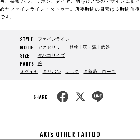
弓、薔薇|バラ、リボン、ダイヤ、羽をひとつのデザインにまと
めたファインライン・タトゥー。所要時間の目安は３時間前後
です。
ファインライン
STYLE
アクセサリー
植物
羽・翼
武器
MOTIF
タバコサイズ
SIZE
腕
PARTS
＃ダイヤ
＃リボン
＃弓矢
＃薔薇、ローズ
F
X
L
a
i
SHARE
c
n
e
e
b
o
o
k
AKI's OTHER TATTOO