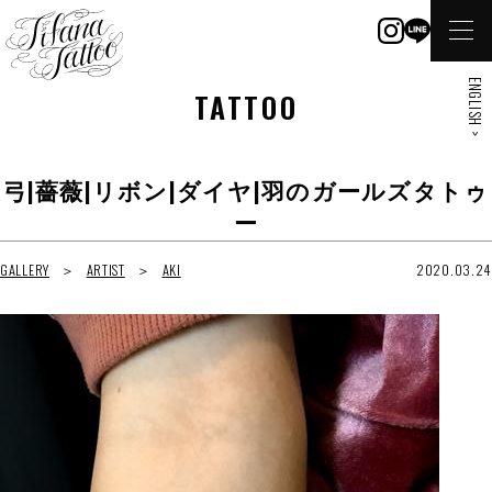
ENGLISH >
TATTOO
弓|薔薇|リボン|ダイヤ|羽のガールズタトゥ
ー
GALLERY
ARTIST
AKI
2020.03.24