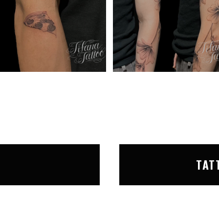
T
TAT