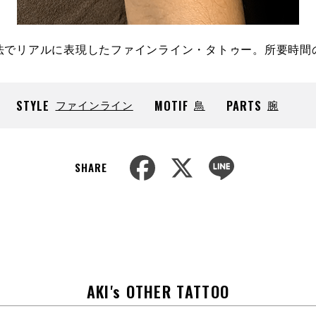
法でリアルに表現したファインライン・タトゥー。所要時間
STYLE
ファインライン
MOTIF
鳥
PARTS
腕
F
X
L
SHARE
a
i
c
n
e
e
b
o
o
k
AKI's OTHER TATTOO