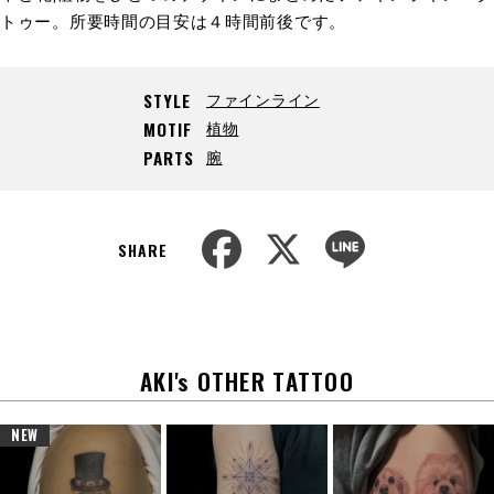
トゥー。所要時間の目安は４時間前後です。
ファインライン
STYLE
植物
MOTIF
腕
PARTS
F
X
L
a
i
SHARE
c
n
e
e
b
o
o
k
AKI's OTHER TATTOO
NEW