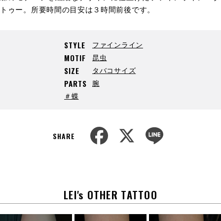
トゥー。所要時間の目安は３時間前後です。
ファインライン
STYLE
昆虫
MOTIF
タバコサイズ
SIZE
腕
PARTS
＃蝶
F
X
L
a
i
SHARE
c
n
e
e
b
o
o
k
LEI's OTHER TATTOO