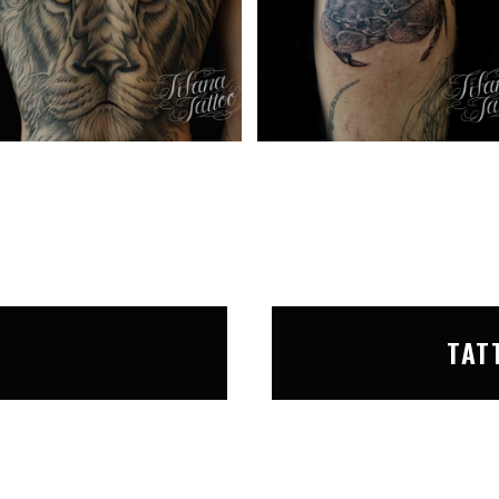
T
TAT