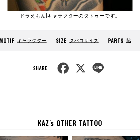
ドラえもん|キャラクターのタトゥーです。
MOTIF
キャラクター
SIZE
タバコサイズ
PARTS
脇
F
X
L
SHARE
a
i
c
n
e
e
b
o
o
k
KAZ's OTHER TATTOO