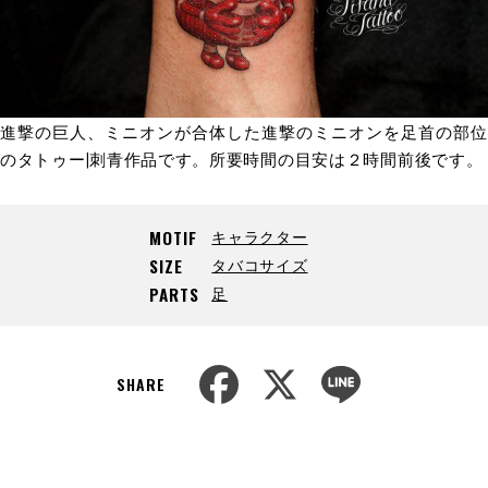
進撃の巨人、ミニオンが合体した進撃のミニオンを足首の部位
のタトゥー|刺青作品です。所要時間の目安は２時間前後です。
キャラクター
MOTIF
タバコサイズ
SIZE
足
PARTS
F
X
L
a
i
SHARE
c
n
e
e
b
o
o