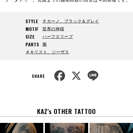
チカーノ、ブラック＆グレイ
STYLE
世界の神様
MOTIF
ハーフスリーブ
SIZE
腕
PARTS
＃キリスト、ジーザス
F
X
L
a
i
SHARE
c
n
e
e
b
o
o
k
KAZ's OTHER TATTOO