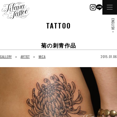
ENGLISH >
TATTOO
菊の刺青作品
GALLERY
ARTIST
MICA
2015.01.06