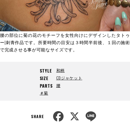
腰の部位に菊の花のモチーフを女性向けにデザインしたタトゥ
ー|刺青作品です。所要時間の目安は３時間半前後、１回の施術
で完成させる事が可能なサイズです。
和柄
STYLE
CDジャケット
SIZE
腰
PARTS
＃菊
F
X
L
a
i
SHARE
c
n
e
e