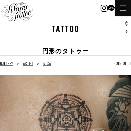
ENGLISH >
TATTOO
円形のタトゥー
GALLERY
ARTIST
MICA
2015.01.01