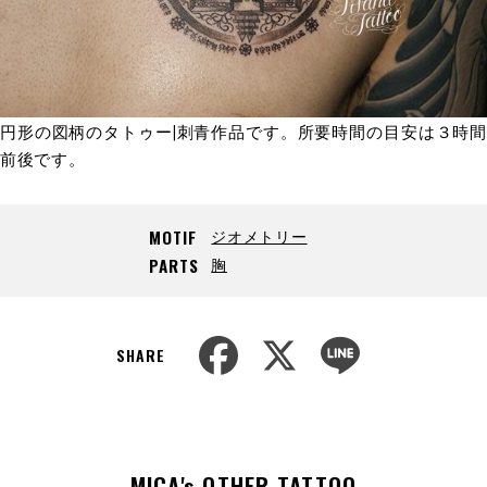
円形の図柄のタトゥー|刺青作品です。所要時間の目安は３時間
前後です。
ジオメトリー
MOTIF
胸
PARTS
F
X
L
a
i
SHARE
c
n
e
e
b
o
o
k
MICA's OTHER TATTOO