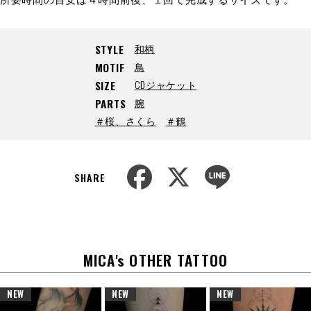
和柄
STYLE
鳥
MOTIF
CDジャケット
SIZE
腕
PARTS
＃桜、さくら
＃鶴
F
X
L
a
i
SHARE
c
n
e
e
b
o
o
k
MICA's OTHER TATTOO
NEW
NEW
NEW