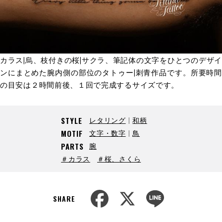
カラス|烏、枝付きの桜|サクラ、筆記体の文字をひとつのデザイ
ンにまとめた腕内側の部位のタトゥー|刺青作品です。所要時間
の目安は２時間前後、１回で完成するサイズです。
レタリング
和柄
STYLE
文字・数字
鳥
MOTIF
腕
PARTS
＃カラス
＃桜、さくら
F
X
L
a
i
SHARE
c
n
e
e