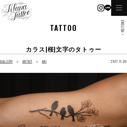
ENGLISH >
TATTOO
カラス|桜|文字のタトゥー
GALLERY
ARTIST
AKI
2017.11.05