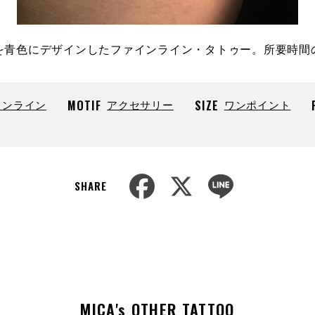
を青色にデザインしたファインライン・タトゥー。所要時間
インライン
MOTIF
アクセサリー
SIZE
ワンポイント
F
X
L
SHARE
a
i
c
n
e
e
b
o
o
k
MICA's OTHER TATTOO