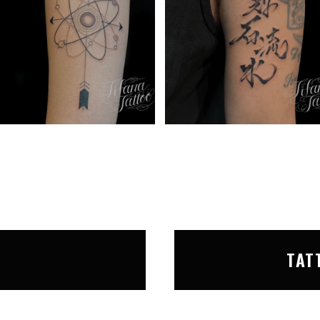
T
TAT