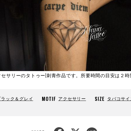
クセサリーのタトゥー|刺青作品です。所要時間の目安は２時
ブラック＆グレイ
MOTIF
アクセサリー
SIZE
タバコサイ
F
X
L