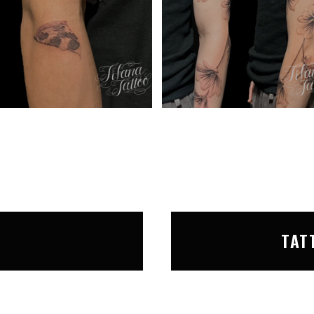
T
TAT