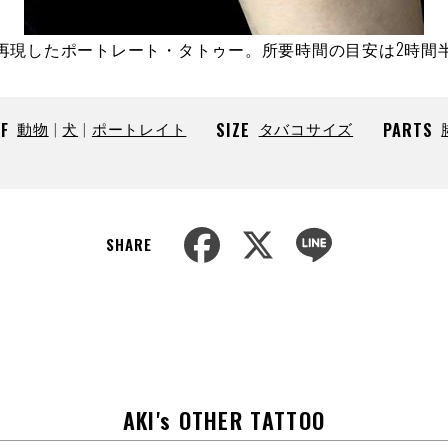
再現したポートレート・タトゥー。所要時間の目安は2時間
F
動物
犬
ポートレイト
SIZE
タバコサイズ
PARTS
F
X
L
SHARE
a
i
c
n
e
e
b
o
o
k
AKI's OTHER TATTOO