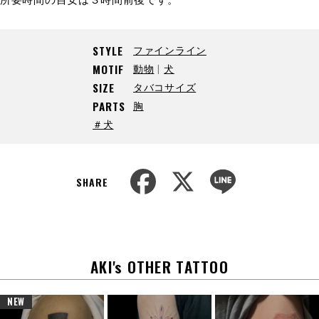
ファインライン
STYLE
動物
犬
MOTIF
タバコサイズ
SIZE
胸
PARTS
＃犬
F
X
L
a
i
SHARE
c
n
e
e
b
o
o
k
AKI's OTHER TATTOO
NEW