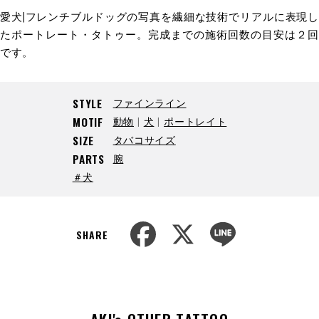
愛犬|フレンチブルドッグの写真を繊細な技術でリアルに表現し
たポートレート・タトゥー。完成までの施術回数の目安は２回
です。
ファインライン
STYLE
動物
犬
ポートレイト
MOTIF
タバコサイズ
SIZE
腕
PARTS
＃犬
F
X
L
a
i
SHARE
c
n
e
e
b
o
o
k