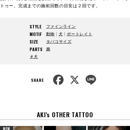
トゥー。完成までの施術回数の目安は２回です。
ファインライン
STYLE
動物
犬
ポートレイト
MOTIF
タバコサイズ
SIZE
腕
PARTS
＃犬
F
X
L
a
i
SHARE
c
n
e
e
b
o
o
k
AKI's OTHER TATTOO
NEW