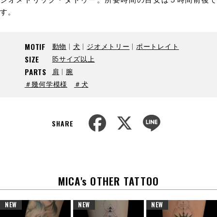
す。
動物
犬
ジオメトリー
ポートレイト
MOTIF
B5サイズ以上
SIZE
肩
腕
PARTS
＃幾何学模様
＃犬
F
X
L
a
i
SHARE
c
n
e
e
b
o
o
k
MICA's OTHER TATTOO
NEW
NEW
NEW