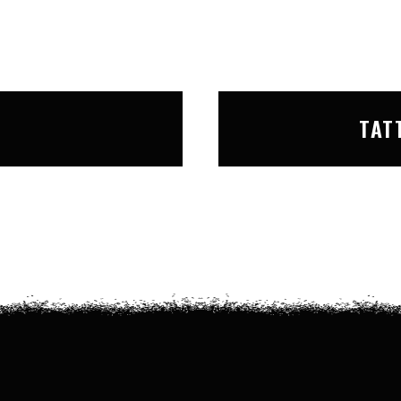
T
TAT