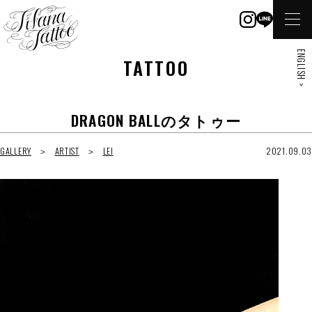
ENGLISH >
TATTOO
DRAGON BALLのタトゥー
GALLERY
ARTIST
LEI
2021.09.03