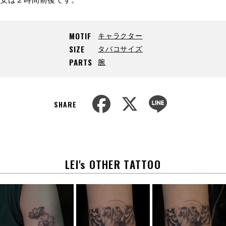
キャラクター
MOTIF
タバコサイズ
SIZE
腕
PARTS
F
X
L
a
i
SHARE
c
n
e
e
b
o
o
k
LEI's OTHER TATTOO