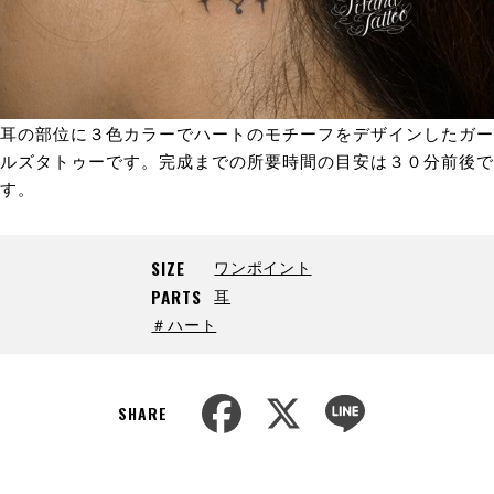
耳の部位に３色カラーでハートのモチーフをデザインしたガー
ルズタトゥーです。完成までの所要時間の目安は３０分前後で
す。
ワンポイント
SIZE
耳
PARTS
＃ハート
F
X
L
a
i
SHARE
c
n
e
e
b
o