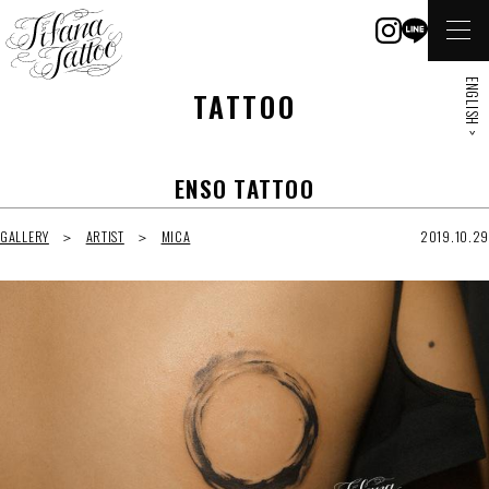
ENGLISH >
TATTOO
ENSO TATTOO
GALLERY
ARTIST
MICA
2019.10.29