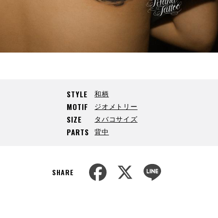
和柄
STYLE
ジオメトリー
MOTIF
タバコサイズ
SIZE
背中
PARTS
F
X
L
a
i
SHARE
c
n
e
e
b
o
o