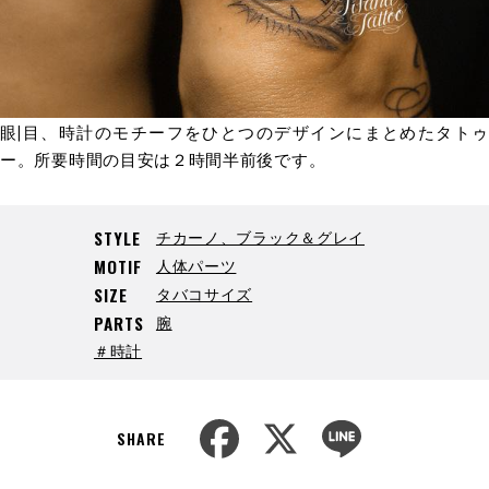
眼|目、時計のモチーフをひとつのデザインにまとめたタトゥ
ー。所要時間の目安は２時間半前後です。
チカーノ、ブラック＆グレイ
STYLE
人体パーツ
MOTIF
タバコサイズ
SIZE
腕
PARTS
＃時計
F
X
L
a
i
SHARE
c
n
e
e