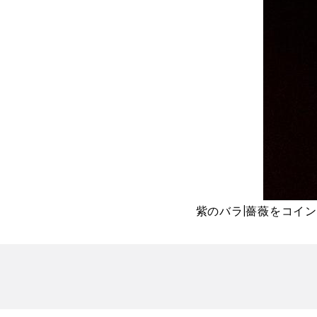
紫のバラ|薔薇をコイ