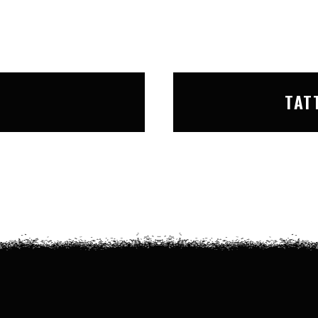
T
TAT