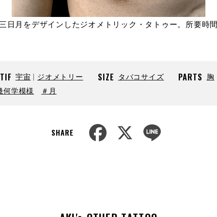
三日月をデザインしたジオメトリック・タトゥー。所要時
TIF
宇宙
ジオメトリー
SIZE
タバコサイズ
PARTS
胸
幾何学模様
＃月
F
X
L
SHARE
a
i
c
n
e
e
b
o
o
k