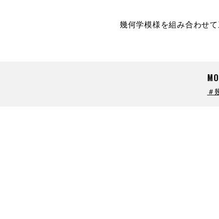
幾何学模様を組み合わせて
MO
＃