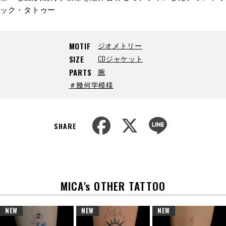
ック・タトゥー
ジオメトリー
MOTIF
CDジャケット
SIZE
腕
PARTS
＃幾何学模様
F
X
L
a
i
SHARE
c
n
e
e
b
o
o
k
MICA's OTHER TATTOO
NEW
NEW
NEW