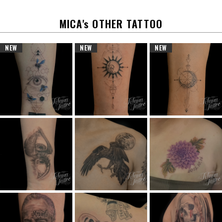
o
k
MICA's OTHER TATTOO
NEW
NEW
NEW