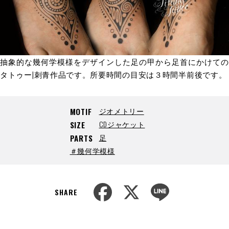
抽象的な幾何学模様をデザインした足の甲から足首にかけての
タトゥー|刺青作品です。所要時間の目安は３時間半前後です。
ジオメトリー
MOTIF
CDジャケット
SIZE
足
PARTS
＃幾何学模様
F
X
L
a
i
SHARE
c
n
e
e
b
o