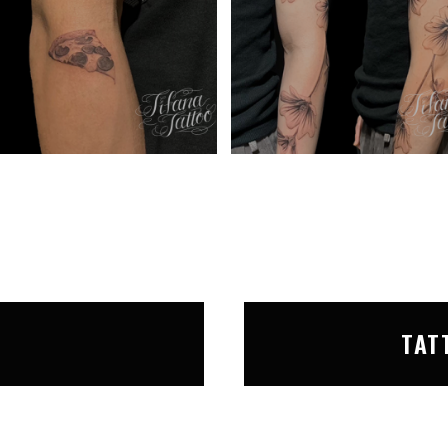
T
TAT