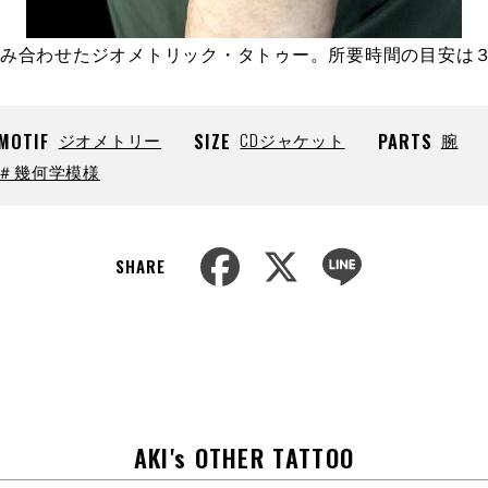
み合わせたジオメトリック・タトゥー。所要時間の目安は
MOTIF
ジオメトリー
SIZE
CDジャケット
PARTS
腕
＃幾何学模様
F
X
L
SHARE
a
i
c
n
e
e
b
o
o
k
AKI's OTHER TATTOO