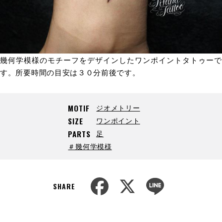
幾何学模様のモチーフをデザインしたワンポイントタトゥーで
す。所要時間の目安は３０分前後です。
ジオメトリー
MOTIF
ワンポイント
SIZE
足
PARTS
＃幾何学模様
F
X
L
a
i
SHARE
c
n
e
e
b
o