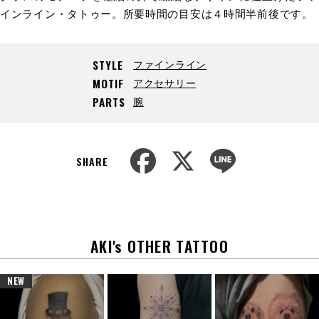
インライン・タトゥー。所要時間の目安は４時間半前後です。
ファインライン
STYLE
アクセサリー
MOTIF
腕
PARTS
F
X
L
a
i
SHARE
c
n
e
e
b
o
o
k
AKI's OTHER TATTOO
NEW