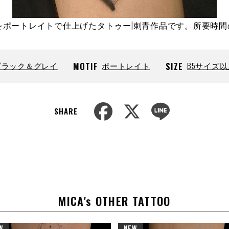
の一コマをポートレイトで仕上げたタトゥー|刺青作品です。所要
ブラック＆グレイ
MOTIF
ポートレイト
SIZE
B5サイズ以
F
X
L
SHARE
a
i
c
n
e
e
b
o
o
k
MICA's OTHER TATTOO
W
NEW