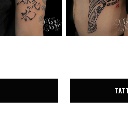
T
TAT