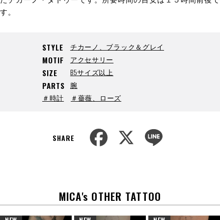
す。
チカーノ、ブラック＆グレイ
STYLE
アクセサリー
MOTIF
B5サイズ以上
SIZE
腕
PARTS
＃時計
＃薔薇、ローズ
F
X
L
a
i
SHARE
c
n
e
e
b
o
o
k
MICA's OTHER TATTOO