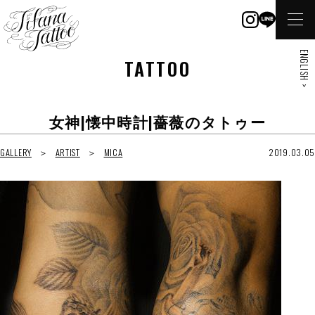
ENGLISH >
TATTOO
女神|懐中時計|薔薇のタトゥー
GALLERY
ARTIST
MICA
2019.03.05