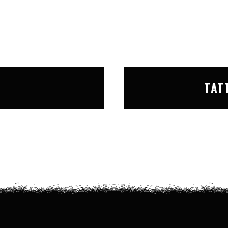
T
TAT