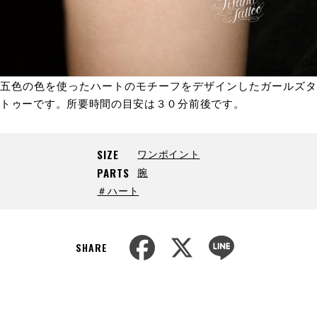
五色の色を使ったハートのモチーフをデザインしたガールズタ
トゥーです。所要時間の目安は３０分前後です。
ワンポイント
SIZE
腕
PARTS
＃ハート
F
X
L
a
i
SHARE
c
n
e
e
b
o
o
k