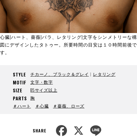
心臓|ハート、薔薇|バラ、レタリング|文字をシンメトリーな構
図にデザインしたタトゥー。所要時間の目安は１０時間前後で
す。
チカーノ、ブラック＆グレイ
レタリング
STYLE
文字・数字
MOTIF
B5サイズ以上
SIZE
胸
PARTS
＃ハート
＃心臓
＃薔薇、ローズ
F
X
L
a
i
SHARE
c
n