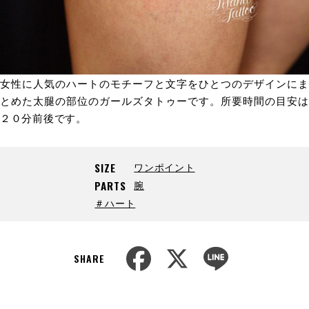
女性に人気のハートのモチーフと文字をひとつのデザインにま
とめた太腿の部位のガールズタトゥーです。所要時間の目安は
２０分前後です。
ワンポイント
SIZE
腕
PARTS
＃ハート
F
X
L
a
i
SHARE
c
n
e
e
b
o