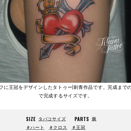
フに王冠をデザインしたタトゥー|刺青作品です。完成まで
で完成するサイズです。
SIZE
タバコサイズ
PARTS
腕
＃ハート
＃クロス
＃王冠