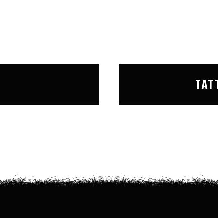
T
TAT