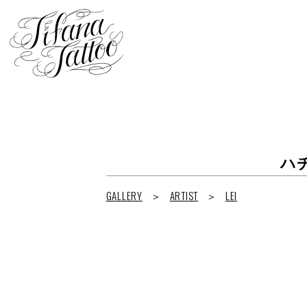
ハ
GALLERY
ARTIST
LEI