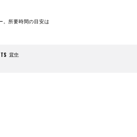
ー。所要時間の目安は
RTS
背中