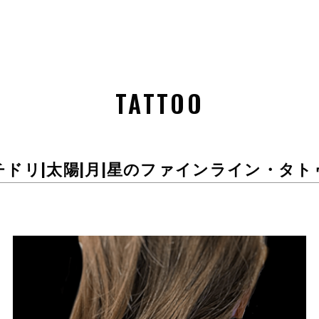
TATTOO
チドリ|太陽|月|星のファインライン・タト