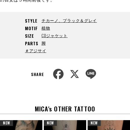
チカーノ、ブラック＆グレイ
STYLE
植物
MOTIF
CDジャケット
SIZE
脚
PARTS
＃アジサイ
F
X
L
a
i
SHARE
c
n
e
e
b
o
o
k
MICA's OTHER TATTOO
NEW
NEW
NEW