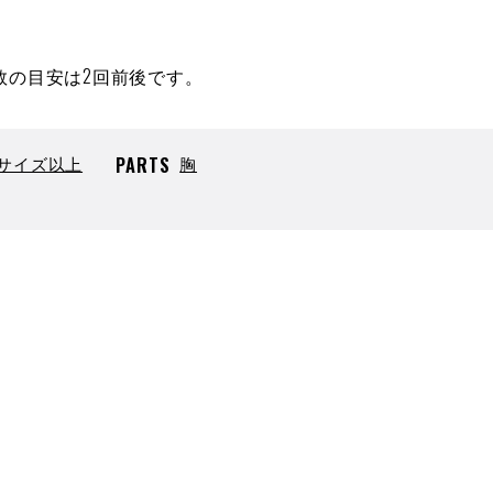
数の目安は2回前後です。
5サイズ以上
PARTS
胸