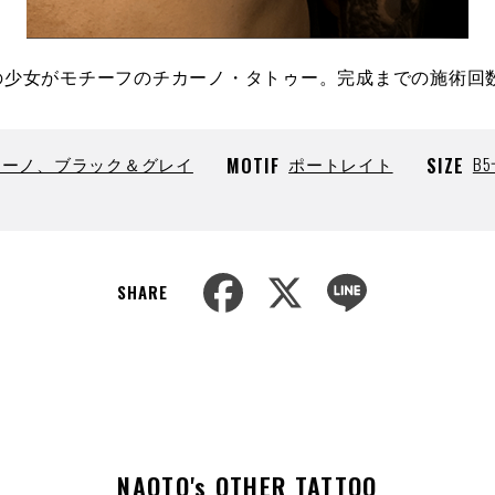
の少女がモチーフのチカーノ・タトゥー。完成までの施術回
カーノ、ブラック＆グレイ
MOTIF
ポートレイト
SIZE
B
F
X
L
SHARE
a
i
c
n
e
e
b
o
o
k
NAOTO's OTHER TATTOO